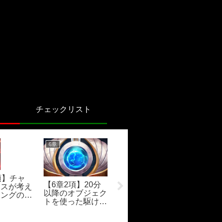
チェックリスト
6章
5章
5章
項】チャ
【6章2項】20分
マスが考え
以降のオブジェク
ニングのワ
トを使った駆け引
【5章12項】チャ
【5章2
きについて
レJGの効率と最
条件を