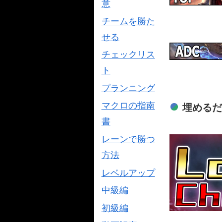
意
チームを勝た
せる
チェックリス
ト
プランニング
マクロの指南
埋める
書
レーンで勝つ
方法
レベルアップ
中級編
初級編