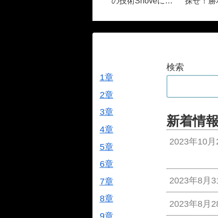
リーが出
の技術Shoveにつ
探せ！勝
いて徹底的に解説
でスロー
法
検索
1章
2章
3章
新着情
4章
2023年10月
5章
6章
2023年8月3
7章
8章
2023年8月2
9章