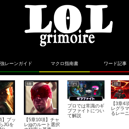
強レーンガイド
マクロ指南書
ワード記事
5章
TIPS
3章
【3章4
プロでは常識のギ
レグラ
ブファイトについ
るレー
て解説
ード
2項】プッ
【5章10項】チャ
らJGを
レjgのルート選択