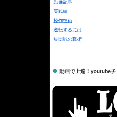
動画記事
実践編
操作技術
逆転するには
集団戦の戦術
動画で上達！youtube