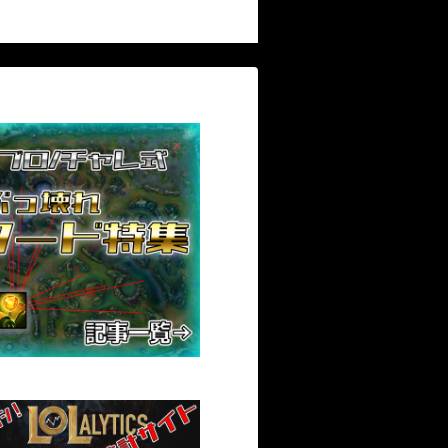
適化の思考法につ
イする
いて【JG】
トを爆
法