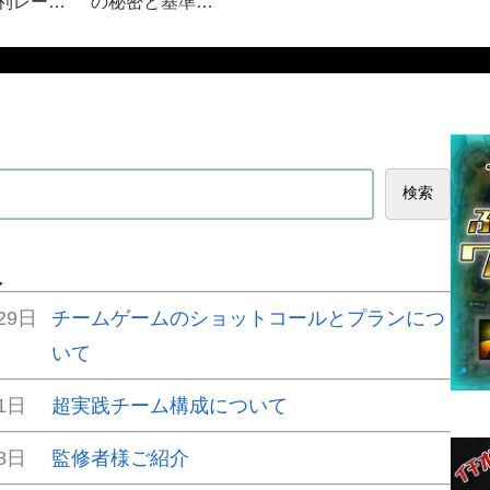
利レーン
の秘密と基準
しない方
【JG】
検索
報
29日
チームゲームのショットコールとプランにつ
いて
1日
超実践チーム構成について
8日
監修者様ご紹介