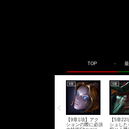
TOP
最
6章
9章
5章
【6章1項】時間
別で考えるゲーム
の流れで理解を深
】パワ
【9章1項】アク
【5章2
めろ！
クが分か
ションの際に必須
シュした