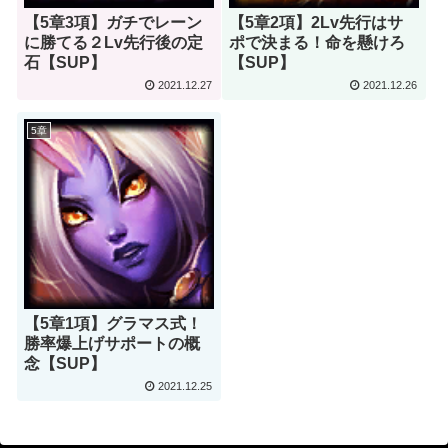
【5章3項】ガチでレーン
【5章2項】2Lv先行はサ
に勝てる２Lv先行後の定
ポで決まる！命を懸けろ
石【SUP】
【SUP】
2021.12.27
2021.12.26
5章
【5章1項】グラマス式！
勝率爆上げサポートの概
念【SUP】
2021.12.25