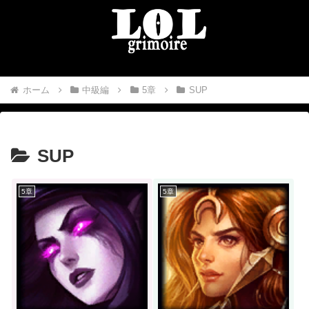
ホーム
中級編
5章
SUP
SUP
5章
5章