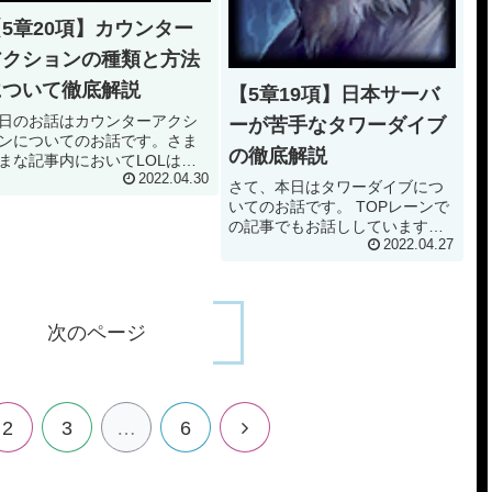
【5章20項】カウンター
アクションの種類と方法
について徹底解説
【5章19項】日本サーバ
日のお話はカウンターアクシ
ーが苦手なタワーダイブ
ンについてのお話です。さま
の徹底解説
まな記事内においてLOLはタ
ン制のゲームであるというお
2022.04.30
さて、本日はタワーダイブにつ
をしてきたと思います。これ
いてのお話です。 TOPレーンで
RTS（＝Real Time Strategy）
の記事でもお話ししています
いうゲーム性に用いられる概
が、タワーダイブは非常に効果
2022.04.27
です。 今回はこの...
的な手段です。 大きな有利をつ
けるだけでなく、タワー下での
土下座ファームを許さないアク
ションとなります。 しかし残念
次のページ
ながら、韓...
次
2
3
…
6
へ