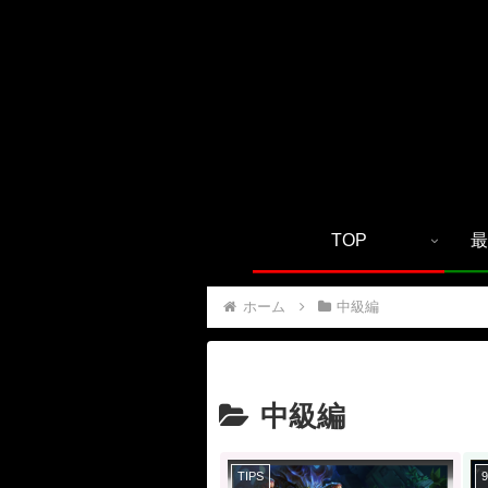
TOP
最
ホーム
中級編
中級編
TIPS