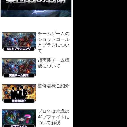
チームゲームの
ショットコール
とプランについ
て
超実践チーム構
成について
監修者様ご紹介
プロでは常識の
ギブファイトに
ついて解説