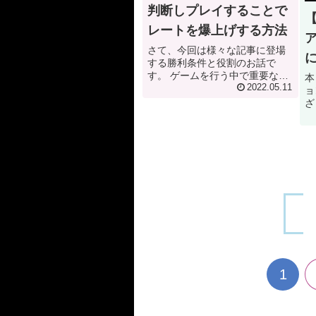
判断しプレイすることで
レートを爆上げする方法
さて、今回は様々な記事に登場
する勝利条件と役割のお話で
す。 ゲームを行う中で重要なこ
本
の二点をどの様に決定するの
2022.05.11
ョ
か。また、何を目的にプレイす
ざ
るのかということについてお話
ー
しいたします。それでは早速本
話
題に行きましょう。 勝利条件と
は
役割について さ...
と
念
1