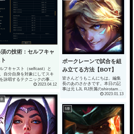
必須の技術：セルフキャ
スト
ポークレーンで試合を組
ルフキャスト（selfcast）と
み立てる方法【BOT】
、自分自身を対象にしてスキ
皆さんどうもこんにちは。編集
を詠唱するテクニックの事で
長のあのさかきです。本日の記
。自身（self）に対して詠唱
2023.04.12
事は元 LJL RJ所属のshirotama
cast）するという語源です
君に監修していただいておりま
2023.01.13
。 設定について 多くの場合Alt
9章
す。 今回はBOTレーンでポーク
ー+各種QWERに設定する方が
タイプのプランニングについて
いです。設定画面...
5章
お話いたします。プランニング
をしっかり理解してゲーム...