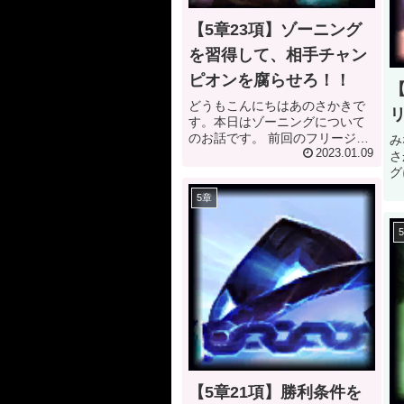
【5章23項】ゾーニング
を習得して、相手チャン
ピオンを腐らせろ！！
どうもこんにちはあのさかきで
す。本日はゾーニングについて
のお話です。 前回のフリージン
み
グについてを理解している上で
2023.01.09
さ
の記事となります。まだご覧に
グ
なってない方はそちらからお願
ン
5章
いいたします。それでは本編で
キ
す 本題：ゾーニングとは？ さ
る
て、本日はゾ...
確
方
に
【5章21項】勝利条件を