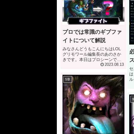
プロでは常識のギブファ
イトについて解説
みなさんどうもこんにちはLOL
グリモワール編集長のあのさか
きです。本日はプロシーンでよ
く見られるギブファイトについ
2023.08.13
セ
てのお話です。 バロンに関して
は
の超大切な戦略ですので、ご是
ル
5章
非覚えてください。それでは本
す
編です ギブファイトとは ギブフ
（
ァイト（...
ね
キ
多