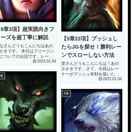
【9章3項】超実践向きフ
リーズを超丁寧に解説
【5章22項】プッシュし
なさんどうもこんにちはあの
たらJGを探せ！勝利レー
かきです。 本日はフリージン
ンでスローしない方法
についてのお話です。レーニ
グ中に、オールインできれば
2023.01.04
皆さんどうもこんにちは！あの
ルが出来る・・・戦えば勝て
さかきです。さて、今回はレー
けど・・・こんな状況の時に
ナーがプッシュ有利を築いた後
5章
実に有利を作ることのできる
のお話しです。敵ジャングルが
2023.01.04
法です。是非とも使えるよう
見えずにどのようにレーン戦を
なりましょう...
行えばいいかわからない。そん
5章
な時にできる選択肢をお話しい
たします。 正直なところ、この
アクション単体...