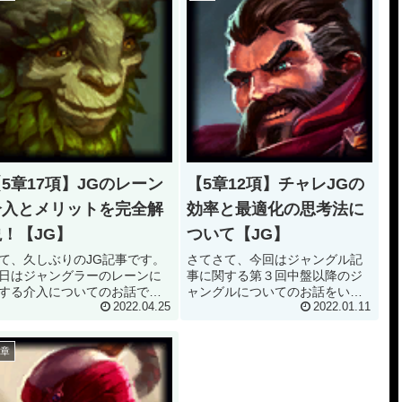
5章17項】JGのレーン
【5章12項】チャレJGの
介入とメリットを完全解
効率と最適化の思考法に
説！【JG】
ついて【JG】
て、久しぶりのJG記事です。
さてさて、今回はジャングル記
日はジャングラーのレーンに
事に関する第３回中盤以降のジ
する介入についてのお話で
ャングルについてのお話をいた
。対面ジャングラーと差をつ
2022.04.25
します。 １〜２週目までのジャ
2022.01.11
ると共に、レーナーへの投資
ングルルートについては前々回
して重要な考え方ですので、
の記事をご覧ください。 今回は
5章
ひ最後までご覧ください。 本
３週目以降のお話をいたしま
 レーン介入の種類について さ
す。 本題：中盤以降のジャング
、一言に...
ルについて ...