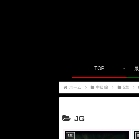
TOP
最
ホーム
中級編
5章
JG
5章