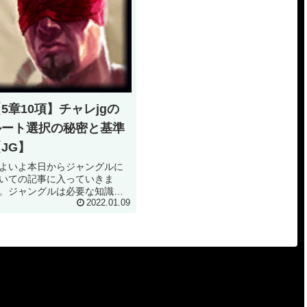
5章10項】チャレjgの
ルート選択の秘密と基準
JG】
よいよ本日からジャングルに
いての記事に入っていきま
。ジャングルは必要な知識が
量にありますので、一つずつ
2022.01.09
を追って説明していきたいと
います。 本日はジャングルル
トについてのお話です。 本題
ャングラーのファーム（CS）
そのプレ...