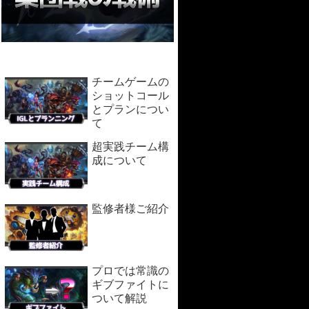
チームゲームの
ショットコール
とプランについ
て
超実践チーム構
成について
監修者様ご紹介
プロでは常識の
ギブファイトに
ついて解説