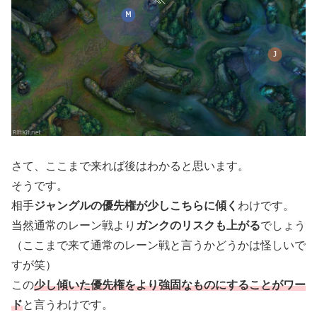
さて、ここまで来れば後はわかると思います。
そうです。
相手
ジャングルの優先権が少しこちらに傾く
わけです。
当然通常のレーン戦より
ガンクのリスクも上がる
でしょう
（ここまで来て通常のレーン戦と言うかどうかは怪しいで
すが笑）
この
少し傾いた優先権をより強固なものにすることがワー
ド
と言うわけです。