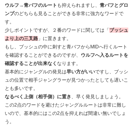
ウルフ→青バフのルート
も抑えられますし、
青バフとグロ
ンプ
のどちらも見ることができる非常に強力なワードで
す。
少しポイントですが、２番のワードに関しては「
ブッシュ
より上の三叉路
」に置きます。
もし、ブッシュの中に刺すと青バフからMIDへ行くルート
を確認することができるのですが、
ウルフへ入るルートを
確認することが出来なく
なります。
基本的にジャングルの発見は
早い方がいい
ですし、ブッシ
ュの位置で相手ジャングラーが見つかったとしても遅いこ
とも多いです。
なるべく上側（相手側）に置き
、早く発見しましょう。
この2点のワードを避けたジャングルルートは非常に難し
いので、基本的にはこの2点を抑えれば間違い無いでしょ
う。