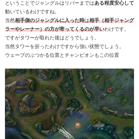
ということでジャングルはリバーまでは
ある程度安心して
動いているわけですね。
当然
相手側のジャングルに入った時
は
相手（相手ジャング
ラーやレーナー）の方が寄ってくるのが早い
わけです。
ですがタワーが取れた後はどうでしょう。
当然タワーを折ったわけですから強い状態でしょう。
ウェーブのぶつかる位置とチャンピオンもこの位置