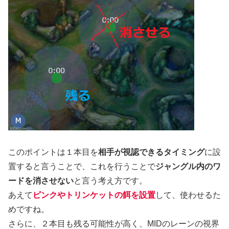
このポイントは１本目を
相手が視認できるタイミング
に設
置すると言うことで、これを行うことで
ジャングル内のワ
ードを消させない
と言う考え方です。
あえて
ピンクやトリンケットの餌を設置
して、使わせるた
めですね。
さらに、２本目も残る可能性が高く、MIDのレーンの視界