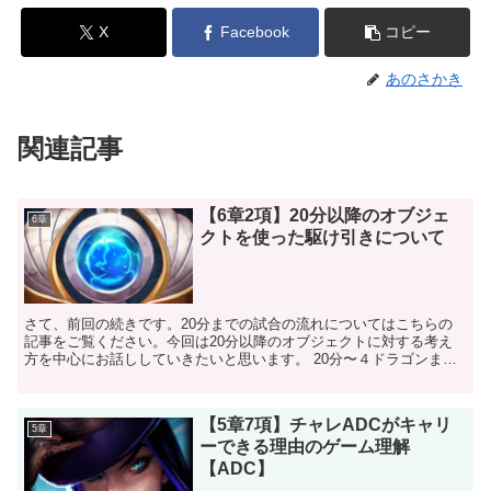
X
Facebook
コピー
あのさかき
関連記事
【6章2項】20分以降のオブジェ
6章
クトを使った駆け引きについて
さて、前回の続きです。20分までの試合の流れについてはこちらの
記事をご覧ください。今回は20分以降のオブジェクトに対する考え
方を中心にお話ししていきたいと思います。 20分〜４ドラゴンまで
バロン関係 この時間からは常にバロンバフを気にした...
【5章7項】チャレADCがキャリ
5章
ーできる理由のゲーム理解
【ADC】