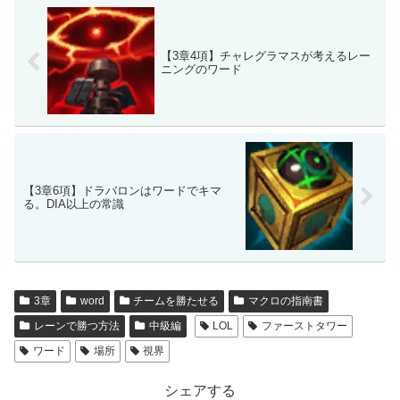
【3章4項】チャレグラマスが考えるレー
ニングのワード
【3章6項】ドラバロンはワードでキマ
る。DIA以上の常識
3章
word
チームを勝たせる
マクロの指南書
レーンで勝つ方法
中級編
LOL
ファーストタワー
ワード
場所
視界
シェアする