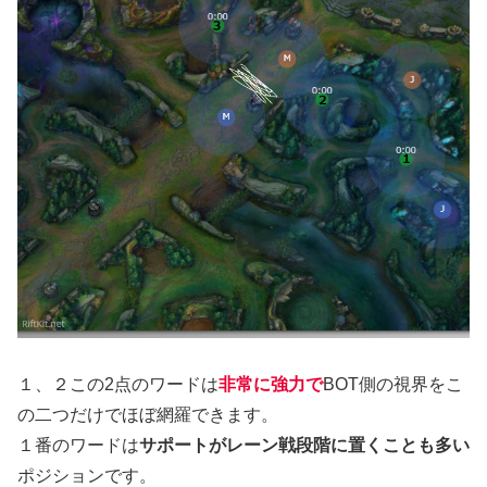
１、２この2点のワードは
非常に強力で
BOT側の視界をこ
の二つだけでほぼ網羅できます。
１番のワードは
サポートがレーン戦段階に置くことも多い
ポジションです。