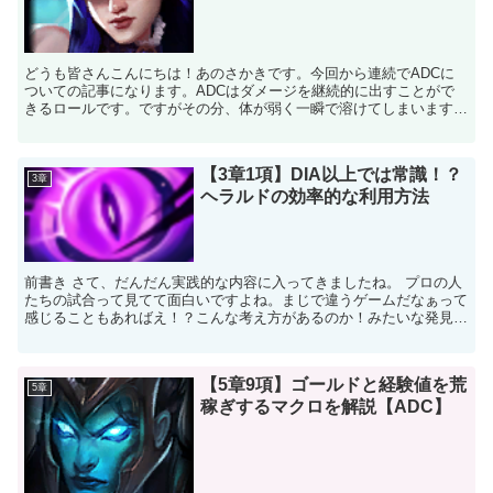
どうも皆さんこんにちは！あのさかきです。今回から連続でADCに
ついての記事になります。ADCはダメージを継続的に出すことがで
きるロールです。ですがその分、体が弱く一瞬で溶けてしまいます。
繊細なプレイングが要求されるADCにおいてどのようにチ...
【3章1項】DIA以上では常識！？
3章
ヘラルドの効率的な利用方法
前書き さて、だんだん実践的な内容に入ってきましたね。 プロの人
たちの試合って見てて面白いですよね。まじで違うゲームだなぁって
感じることもあればえ！？こんな考え方があるのか！みたいな発見も
ありますよね！その中でも一番実際のゲームに有効なのは...
【5章9項】ゴールドと経験値を荒
5章
稼ぎするマクロを解説【ADC】