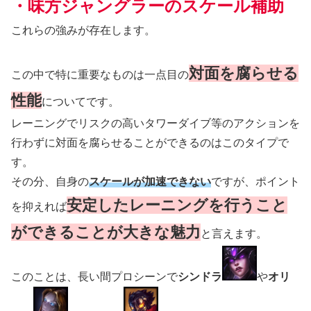
・味方ジャングラーのスケール補助
これらの強みが存在します。
対面を腐らせる
この中で特に重要なものは一点目の
性能
についてです。
レーニングでリスクの高いタワーダイブ等のアクションを
行わずに対面を腐らせることができるのはこのタイプで
す。
その分、自身の
スケールが加速できない
ですが、ポイント
安定したレーニングを行うこと
を抑えれば
ができることが大きな魅力
と言えます。
このことは、長い間プロシーンで
シンドラ
や
オリ