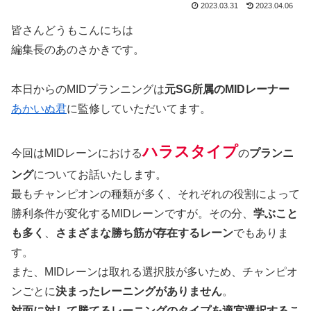
2023.03.31
2023.04.06
皆さんどうもこんにちは
編集長のあのさかきです。
本日からのMIDプランニングは
元SG所属のMIDレーナー
あかいぬ君
に監修していただいてます。
ハラスタイプ
今回はMIDレーンにおける
の
プランニ
ング
についてお話いたします。
最もチャンピオンの種類が多く、それぞれの役割によって
勝利条件が変化するMIDレーンですが。その分、
学ぶこと
も多く
、
さまざまな勝ち筋が存在するレーン
でもありま
す。
また、MIDレーンは取れる選択肢が多いため、チャンピオ
ンごとに
決まったレーニングがありません
。
対面に対して勝てるレーニングのタイプを適宜選択するこ