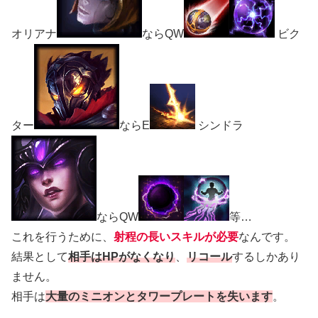
オリアナ
ならQW
ビク
ター
ならE
シンドラ
ならQW
等…
これを行うために、
射程の長いスキルが必要
なんです。
結果として
相手はHPがなくなり
、
リコール
するしかあり
ません。
相手は
大量のミニオンとタワープレートを失います
。