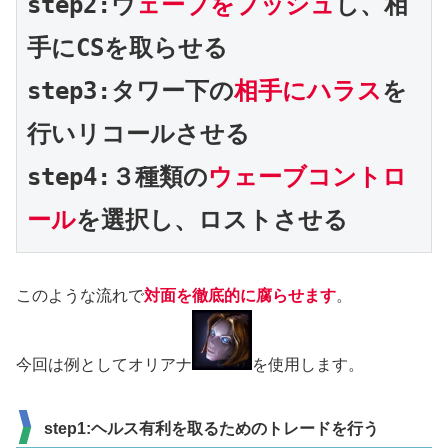
step2:ウ
ェーブをプッシュ
し、相
手にCSを取らせる

step3:タワー下の
相手にハラス
を
行いリコールさせる

step4:３種類の
ウェーブコントロ
ール
を選択し、ロストさせる
このような流れで
対面を徹底的に腐らせます
。
今回は例としてオリアナ
を使用します。
step1:ヘルス有利を取るためのトレードを行う