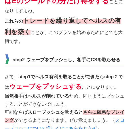
はEのシールドの分だけ得をする
ことに
なりますよね。
トレードを繰り返してヘルスの有
これらの
利を築く
ことが、このプランを始めるためにとても大
切です。
step2:ウェーブをプッシュし、相手にCSを取らせる
さて、
step1でヘルス有利を取ることができた
ら
step２
で
ウェーブをプッシュする
は
ことになります。
当然相手はヘルスが削れている
ため、同じようにプッシュ
することができないでしょう。
可能ならば
スロープッシュを覚えると
さらに凶悪なプレイ
ング
ができるようになります。ぜひ覚えましょう。（
スロ
ープッシュについて詳しくはこちらをどうぞ
）