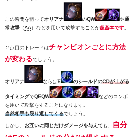
この瞬間を狙って
オリアナ
の
QW
や
通
常攻撃
（
AA
）などを用いて攻撃することが
超基本です
。
チャンピオンごとに方法
２点目のトレードは
が変わる
でしょう。
オリアナ
ならば
E
のシールドの
CDが上がる
タイミング
で
QEQW
などのコンボ
を用いて攻撃をすることになります。
当然相手も殴り返してくる
でしょう。
自分
しかし、
お互いに同じだけダメージを与えて
も、