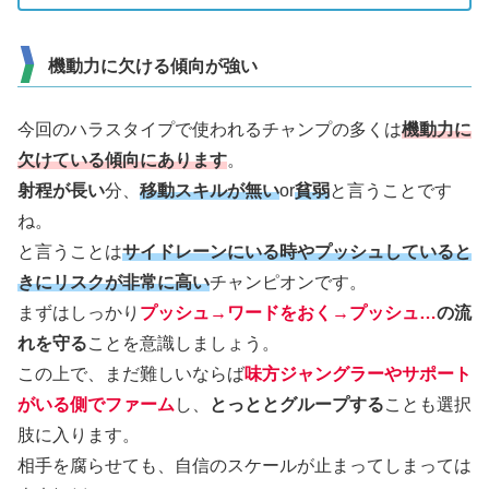
機動力に欠ける傾向が強い
今回のハラスタイプで使われるチャンプの多くは
機動力に
欠けている傾向にあります
。
射程が長い
分、
移動スキルが無い
or
貧弱
と言うことです
ね。
と言うことは
サイドレーンにいる時やプッシュしていると
きにリスクが非常に高い
チャンピオンです。
まずはしっかり
プッシュ→ワードをおく→プッシュ…
の流
れを守る
ことを意識しましょう。
この上で、まだ難しいならば
味方ジャングラーやサポート
がいる側でファーム
し、
とっととグループする
ことも選択
肢に入ります。
相手を腐らせても、自信のスケールが止まってしまっては