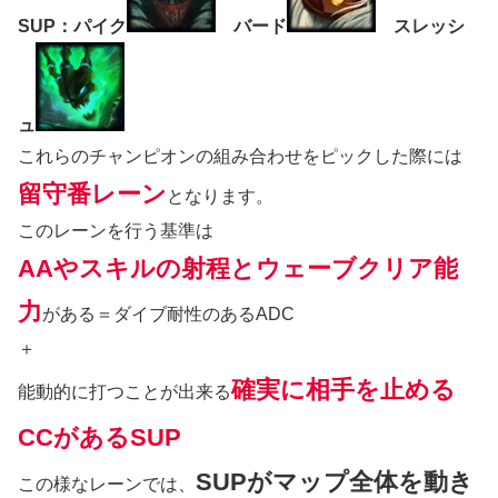
SUP：パイク
バード
スレッシ
ュ
これらのチャンピオンの組み合わせをピックした際には
留守番レーン
となります。
このレーンを行う基準は
AAやスキルの射程とウェーブクリア能
力
がある＝ダイブ耐性のあるADC
＋
確実に相手を止める
能動的に打つことが出来る
CCがあるSUP
SUPがマップ全体を動き
この様なレーンでは、