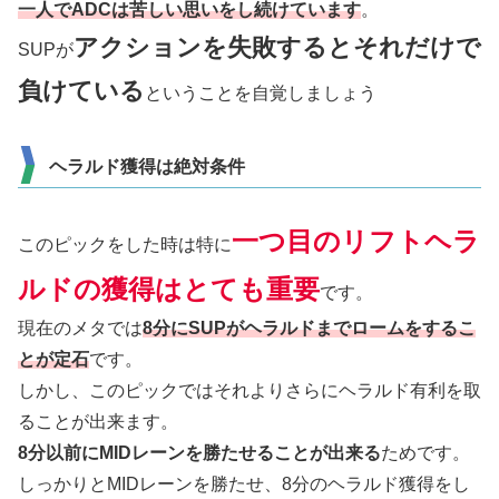
一人でADCは苦しい思いをし続けています
。
アクションを失敗するとそれだけで
SUPが
負けている
ということを自覚しましょう
ヘラルド獲得は絶対条件
一つ目のリフトヘラ
このピックをした時は特に
ルドの獲得はとても重要
です。
現在のメタでは
8分にSUPがヘラルドまでロームをするこ
とが定石
です。
しかし、このピックではそれよりさらにヘラルド有利を取
ることが出来ます。
8分以前にMIDレーンを勝たせることが出来る
ためです。
しっかりとMIDレーンを勝たせ、8分のヘラルド獲得をし