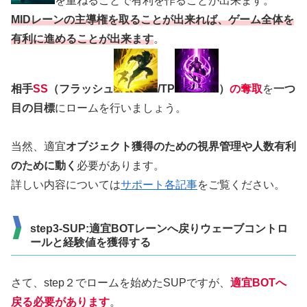
を重ねることで有利を作ることが出来ます。
MIDレーンの主導権を取ることが出来れば、ゲーム全体を
有利に進めることが出来ます
。
相手
SS
（フラッシュ
/TP
）
の奪取
を
一つ
目の目標
にロームを行いましょう。
当然、適宜
オブジェクト獲得のための視界管理や人数有利
のために動く
必要があります。
詳しい内容については
サポート各記事
をご覧ください。
step3-SUP:適宜BOTレーンへ戻りウェーブコントロ
ールと経験値を獲得する
さて、step２でロームを始めたSUPですが、
適宜BOTへ
戻る必要があります
。