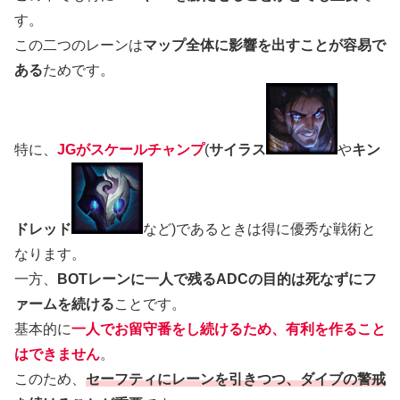
す。
この二つのレーンは
マップ全体に影響を出すことが容易で
ある
ためです。
特に、
JGがスケールチャンプ
(
サイラス
や
キン
ドレッド
など)であるときは得に優秀な戦術と
なります。
一方、
BOTレーンに一人で残るADCの目的は死なずにフ
ァームを続ける
ことです。
基本的に
一人でお留守番をし続けるため、有利を作ること
はできません
。
このため、
セーフティにレーンを引きつつ、ダイブの警戒