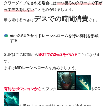
タワーダイブをされる場合
には
一つ後ろのタワーまで下が
ってデスをしない
ことを心がけましょう。
デスでの時間消費
最も避けるべきは
です。
step2-SUP:サイドレーンへロームを行い有利を形成
する
SUPはこの時間から
BOTでの2vs2をやめる
ことになりま
す。
まずは
MIDレーンへローム
を始めましょう。
有利なポジションから
の
フック
や
CC