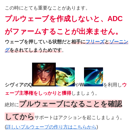
この時にとても重要なことがあります。
プルウェーブを作成しないと、ADC
がファームすることが出来ません。
ウェーブを押している状態だと
相手に
フリーズ
と
ゾーニン
グ
をされてしまうためです
。
シヴィアのQ
や
W
を利用し
ウ
ェーブ主導権をしっかりと獲得
しましょう。
プルウェーブになることを確認
絶対に
してから
サポートはアクションを起こしましょう。
(
詳しいプルウェーブの作り方はこちらから
)