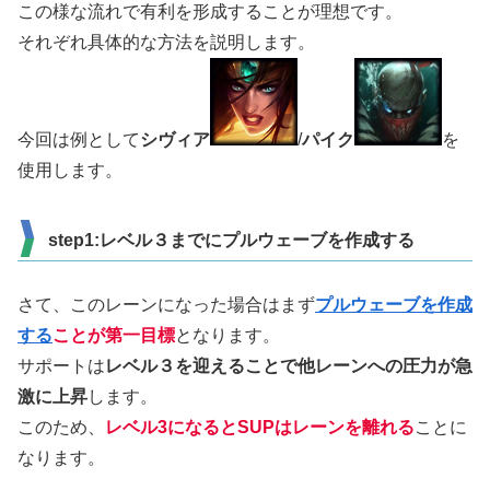
この様な流れで有利を形成することが理想です。
それぞれ具体的な方法を説明します。
今回は例として
シヴィア
/
パイク
を
使用します。
step1:レベル３までにプルウェーブを作成する
さて、このレーンになった場合はまず
プルウェーブを作成
する
ことが第一目標
となります。
サポートは
レベル３を迎えることで他レーンへの圧力が急
激に上昇
します。
このため、
レベル3になるとSUPはレーンを離れる
ことに
なります。