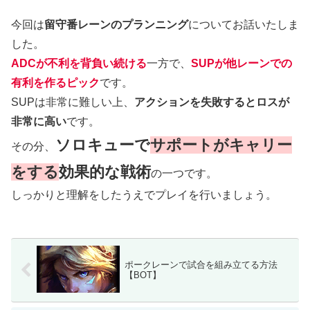
今回は
留守番レーンのプランニング
についてお話いたしま
した。
ADCが不利を背負い続ける
一方で、
SUPが他レーンでの
有利を作るピック
です。
SUPは非常に難しい上、
アクションを失敗するとロスが
非常に高い
です。
ソロキューで
サポートがキャリー
その分、
をする
効果的な戦術
の一つです。
しっかりと理解をしたうえでプレイを行いましょう。
ポークレーンで試合を組み立てる方法
【BOT】