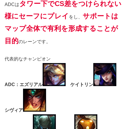
タワー下でCS差をつけられない
ADCは
様にセーフにプレイ
サポートは
をし、
マップ全体で有利を形成することが
目的
のレーンです。
代表的なチャンピオン
ADC：エズリアル
ケイトリン
シヴィア