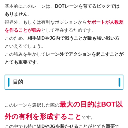
基本的にこのレーンは、
BOTレーンを育てるピックでは
ありません
。
視界外、もしくは有利なポジションから
サポートが人数差
を作ることが強み
として存在するためです。
このため、
相手MIDやJG内で戦うことが最も強い戦い方
といえるでしょう。
この強みを生かして
レーン外でアクションを起こすことが
とても重要です
。
目的
最大の目的はBOT以
このレーンを選択した際の
外の有利を形成すること
です。
この中でも特に
MIDやJGを勝たせることがとても重要
で