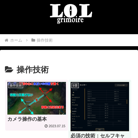
ホーム
操作技術
操作技術
操作技術
9章
カメラ操作の基本
2023.07.15
必須の技術：セルフキャ