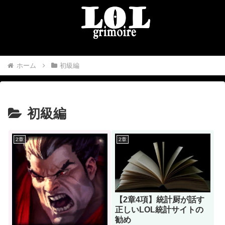
ホーム
初級編
初級編
2章
2章
【2章4項】統計厨が話す
正しいLOL統計サイトの
勧め