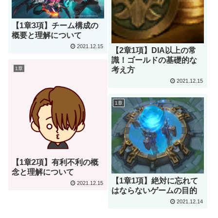
【1章3項】チーム構成の
概要と理解について
2021.12.15
【2章1項】DIA以上の常
識！ゴールドの基礎的な
考え方
1章
2021.12.15
1章
【1章2項】有利不利の概
念と理解について
【1章1項】絶対に忘れて
2021.12.15
はならないゲームの目的
2021.12.14