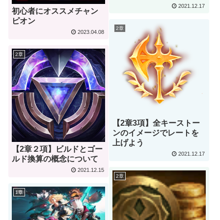
2021.12.17
初心者にオススメチャン
ピオン
2章
2023.04.08
2章
【2章3項】全キーストー
ンのイメージでレートを
上げよう
【2章２項】ビルドとゴー
2021.12.17
ルド換算の概念について
2021.12.15
2章
1章